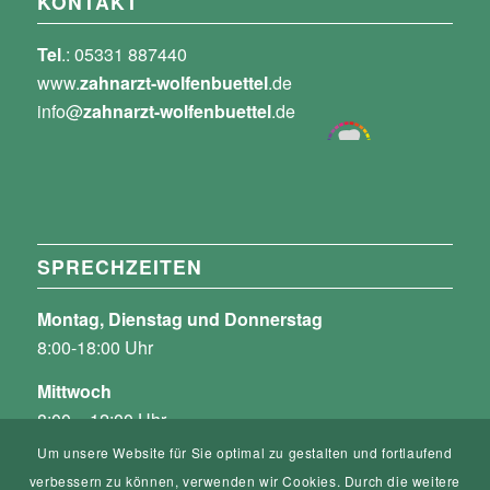
KONTAKT
Tel
.: 05331 887440
www.
zahnarzt-wolfenbuettel
.de
info@
zahnarzt-wolfenbuettel
.de
SPRECHZEITEN
Montag, Dienstag und Donnerstag
8:00-18:00 Uhr
Mittwoch
8:00 – 12:00 Uhr
und nach Vereinbarung
Um unsere Website für Sie optimal zu gestalten und fortlaufend
verbessern zu können, verwenden wir Cookies. Durch die weitere