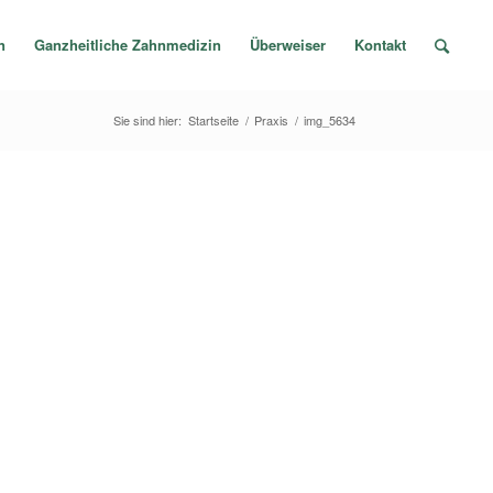
n
Ganzheitliche Zahnmedizin
Überweiser
Kontakt
Sie sind hier:
Startseite
/
Praxis
/
img_5634