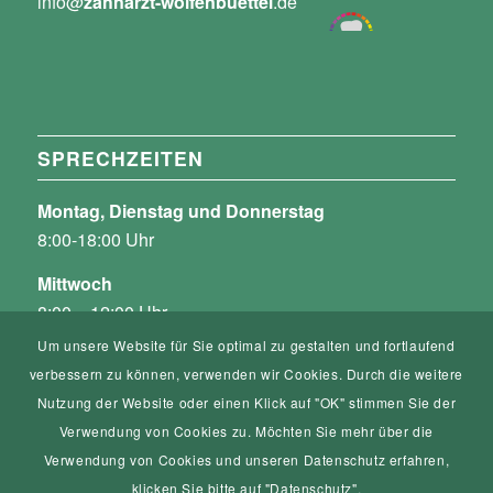
info@
zahnarzt-wolfenbuettel
.de
SPRECHZEITEN
Montag, Dienstag und Donnerstag
8:00-18:00 Uhr
Mittwoch
8:00 – 12:00 Uhr
und nach Vereinbarung
Um unsere Website für Sie optimal zu gestalten und fortlaufend
verbessern zu können, verwenden wir Cookies. Durch die weitere
Freitag
Nutzung der Website oder einen Klick auf "OK" stimmen Sie der
8:00 – 12:00 Uhr
Verwendung von Cookies zu. Möchten Sie mehr über die
und nach Vereinbarung
Verwendung von Cookies und unseren Datenschutz erfahren,
klicken Sie bitte auf "Datenschutz".