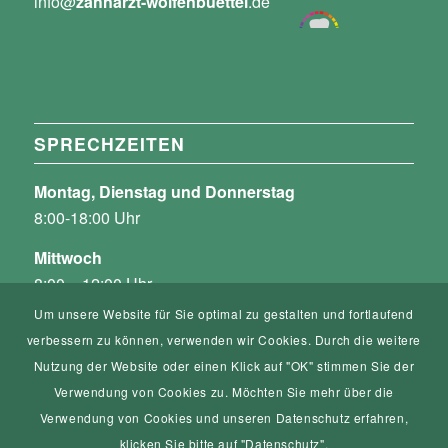
info@
zahnarzt-wolfenbuettel
.de
SPRECHZEITEN
Montag, Dienstag und Donnerstag
8:00-18:00 Uhr
Mittwoch
8:00 – 12:00 Uhr
und nach Vereinbarung
Um unsere Website für Sie optimal zu gestalten und fortlaufend
verbessern zu können, verwenden wir Cookies. Durch die weitere
Freitag
Nutzung der Website oder einen Klick auf "OK" stimmen Sie der
8:00 – 12:00 Uhr
Verwendung von Cookies zu. Möchten Sie mehr über die
und nach Vereinbarung
Verwendung von Cookies und unseren Datenschutz erfahren,
klicken Sie bitte auf "Datenschutz".