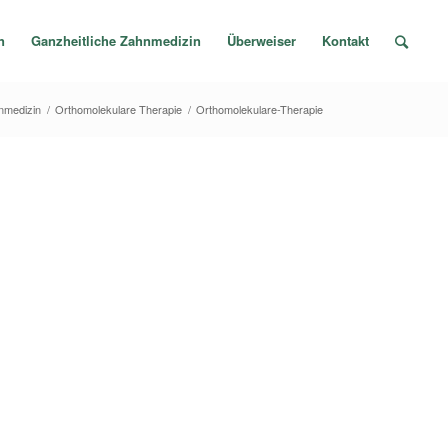
n
Ganzheitliche Zahnmedizin
Überweiser
Kontakt
nmedizin
/
Orthomolekulare Therapie
/
Orthomolekulare-Therapie