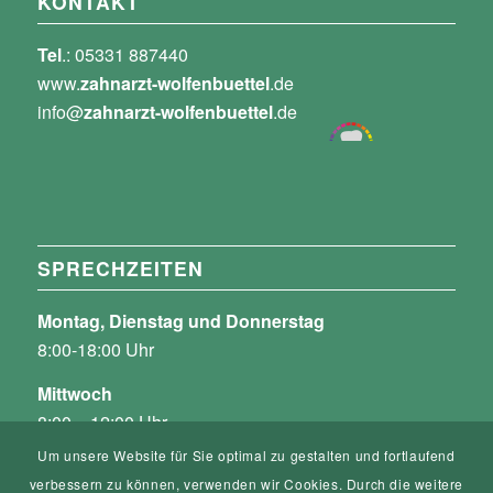
KONTAKT
Tel
.: 05331 887440
www.
zahnarzt-wolfenbuettel
.de
info@
zahnarzt-wolfenbuettel
.de
SPRECHZEITEN
Montag, Dienstag und Donnerstag
8:00-18:00 Uhr
Mittwoch
8:00 – 12:00 Uhr
und nach Vereinbarung
Um unsere Website für Sie optimal zu gestalten und fortlaufend
verbessern zu können, verwenden wir Cookies. Durch die weitere